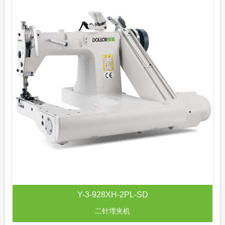
Y-3-928XH-2PL-SD
二针埋夹机